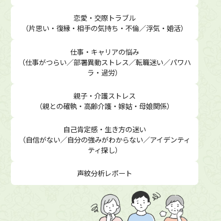
恋愛・交際トラブル
（片思い・復縁・相手の気持ち・不倫／浮気・婚活）
仕事・キャリアの悩み
（仕事がつらい／部署異動ストレス／転職迷い／パワハ
ラ・過労）
親子・介護ストレス
（親との確執・高齢介護・嫁姑・母娘関係）
自己肯定感・生き方の迷い
（自信がない／自分の強みがわからない／アイデンティ
ティ探し）
声紋分析レポート