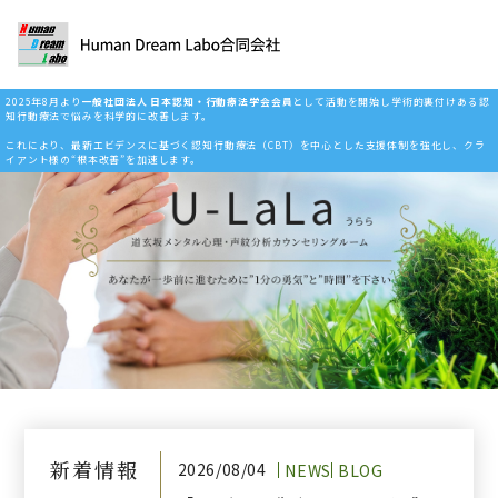
2025年8月より
一般社団法人 日本認知・行動療法学会会員
として活動を開始し学術的裏付けある認
知行動療法で悩みを科学的に改善します。
これにより、最新エビデンスに基づく認知行動療法（CBT）を中心とした支援体制を強化し、クラ
イアント様の“根本改善”を加速します。
新着情報
2026/08/04
NEWS
BLOG