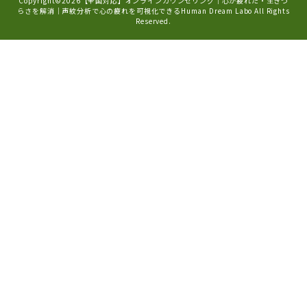
Copyright©2026
【全国対応】オンラインカウンセリング｜心が疲れた・生きづ
らさを解消｜声紋分析で心の疲れを可視化できるHuman Dream Labo
All Rights
Reserved.