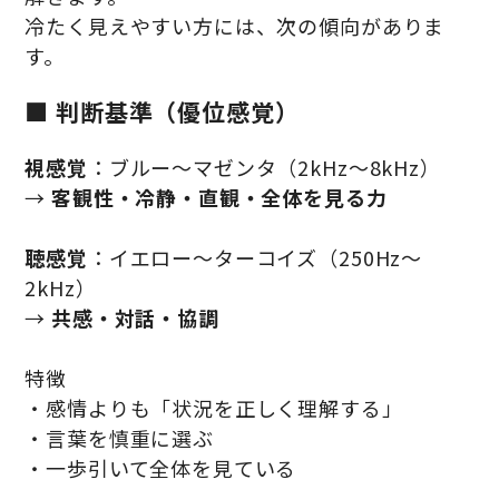
冷たく見えやすい方には、次の傾向がありま
す。
■ 判断基準（優位感覚）
視感覚
：ブルー〜マゼンタ（2kHz〜8kHz）
→
客観性・冷静・直観・全体を見る力
聴感覚
：イエロー〜ターコイズ（250Hz〜
2kHz）
→
共感・対話・協調
特徴
・感情よりも「状況を正しく理解する」
・言葉を慎重に選ぶ
・一歩引いて全体を見ている