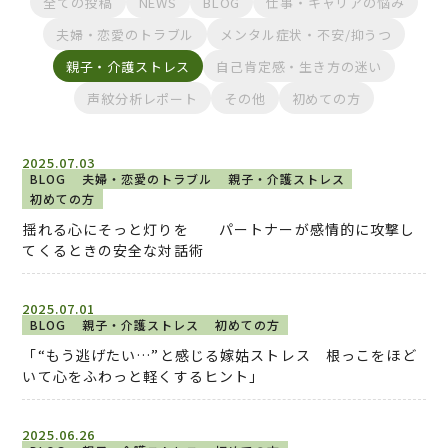
全ての投稿
NEWS
BLOG
仕事・キャリアの悩み
夫婦・恋愛のトラブル
メンタル症状・不安/抑うつ
親子・介護ストレス
自己肯定感・生き方の迷い
声紋分析レポート
その他
初めての方
2025.07.03
BLOG
夫婦・恋愛のトラブル
親子・介護ストレス
初めての方
揺れる心にそっと灯りを パートナーが感情的に攻撃し
てくるときの安全な対話術
2025.07.01
BLOG
親子・介護ストレス
初めての方
「“もう逃げたい…”と感じる嫁姑ストレス 根っこをほど
いて心をふわっと軽くするヒント」
2025.06.26