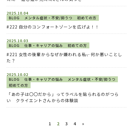
2025.10.04
BLOG
メンタル症状・不安/抑うつ
初めての方
#222 自分のコンフォートゾーンを広げよ！！
2025.10.03
BLOG
仕事・キャリアの悩み
初めての方
#221 女性の後輩からなぜか嫌われる――私、何か悪いことし
た？
2025.10.02
BLOG
仕事・キャリアの悩み
メンタル症状・不安/抑うつ
初めての方
「あの子は〇〇だから」ってラベルを貼られるのがつら
い クライエントさんからの体験談
1
2
3
4
»