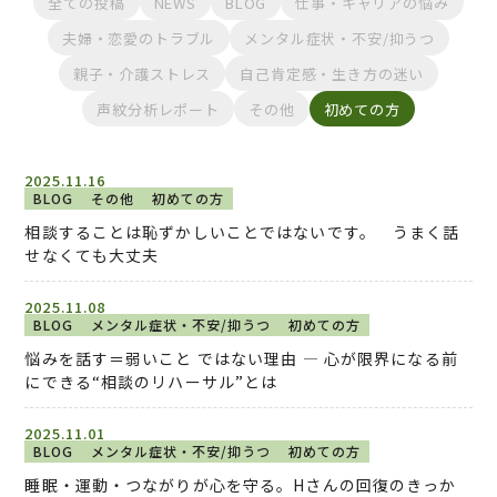
全ての投稿
NEWS
BLOG
仕事・キャリアの悩み
夫婦・恋愛のトラブル
メンタル症状・不安/抑うつ
親子・介護ストレス
自己肯定感・生き方の迷い
声紋分析レポート
その他
初めての方
2025.11.16
BLOG
その他
初めての方
相談することは恥ずかしいことではないです。 うまく話
せなくても大丈夫
2025.11.08
BLOG
メンタル症状・不安/抑うつ
初めての方
悩みを話す＝弱いこと ではない理由 ― 心が限界になる前
にできる“相談のリハーサル”とは
2025.11.01
BLOG
メンタル症状・不安/抑うつ
初めての方
睡眠・運動・つながりが心を守る。Hさんの回復のきっか