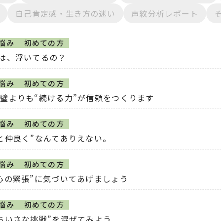
自己肯定感・生き方の迷い
声紋分析レポート
悩み
初めての方
私は、浮いてるの？
悩み
初めての方
璧よりも“続ける力”が信頼をつくります
悩み
初めての方
と仲良く”なんてありえない。
悩み
初めての方
心の緊張”に気づいてあげましょう
悩み
初めての方
ちいさな挑戦”を混ぜてみよう